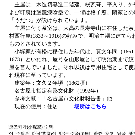
主屋は、木造切妻造二階建、桟瓦葺、平入り、外
よび軒裏は塗籠漆喰塗で、一階は格子窓、隣家との
「うだつ」が設けられています。
主屋に付く茶室は、大高の長寿寺山に在住した茶
村西行庵(1833～1916)の好みで、明治中期に建てら
ものとされています。
小塚家が有松に移住した年代は、寛文年間（1661
1673）といわれ、屋号を山形屋として明治期まで絞
屋を営んでいました。それ以後は専用住宅として使
れ現在に至っています。
建築年：文久２年頃（1862頃）
名古屋市指定有形文化財（1992年）
参考文献：「名古屋市文化財報告書」他
現在の使用：住居
場所はこちら