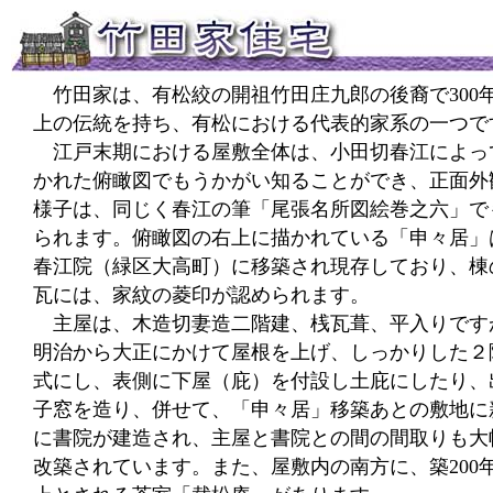
竹田家は、有松絞の開祖竹田庄九郎の後裔で300
上の伝統を持ち、有松における代表的家系の一つで
江戸末期における屋敷全体は、小田切春江によっ
かれた俯瞰図でもうかがい知ることができ、正面外
様子は、同じく春江の筆「尾張名所図絵巻之六」で
られます。俯瞰図の右上に描かれている「申々居」
春江院（緑区大高町）に移築され現存しており、棟
瓦には、家紋の菱印が認められます。
主屋は、木造切妻造二階建、桟瓦葺、平入りです
明治から大正にかけて屋根を上げ、しっかりした２
式にし、表側に下屋（庇）を付設し土庇にしたり、
子窓を造り、併せて、「申々居」移築あとの敷地に
に書院が建造され、主屋と書院との間の間取りも大
改築されています。また、屋敷内の南方に、築200