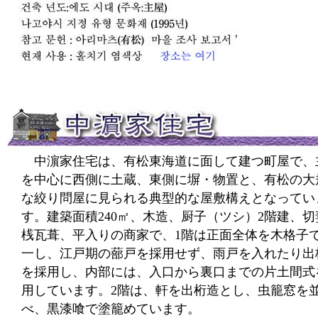
中濵家住宅は、有松東海道に面して建つ町屋で、
を中心に西側に土蔵、東側に塀・物置と、有松の大
な絞り問屋に見られる典型的な屋敷構えとなってい
す。建築面積240㎡、木造、厨子（ツシ）2階建、切
桟瓦葺、平入りの商家で、1階は正面全体を木格子
一し、江戸期の蔀戸を採用せず、雨戸を入れたり出
を採用し、内部には、入口から裏口までの片土間式
用しています。2階は、軒を出桁造とし、虫籠窓を
べ、黒漆喰で塗籠めています。