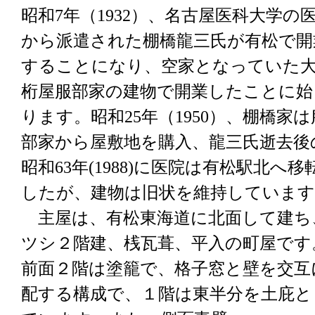
昭和7年（1932）、名古屋医科大学の
から派遣された棚橋龍三氏が有松で開
することになり、空家となっていた
桁屋服部家の建物で開業したことに始
ります。昭和25年（1950）、棚橋家は
部家から屋敷地を購入、龍三氏逝去後
昭和63年(1988)に医院は有松駅北へ移
したが、建物は旧状を維持しています
主屋は、有松東海道に北面して建ち
ツシ２階建、桟瓦葺、平入の町屋です
前面２階は塗籠で、格子窓と壁を交互
配する構成で、１階は東半分を土庇と