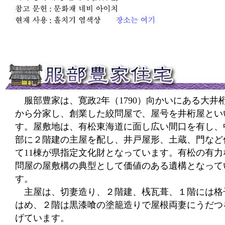
服部豊家は、寛政2年（1790）向かいにある大井
から分家し、創業した絞問屋で、屋号を井桁屋とい
す。屋敷地は、有松東海道に面し広い間口を有し、
部に２階建の主屋を配し、井戸屋形、土蔵、門など
て11棟が県指定文化財となっています。有松の有力
問屋の屋敷構の典型として価値のある遺構となって
す。
主屋は、切妻造り、２階建、桟瓦葺、１階には格
はめ、２階は黒漆喰の塗籠造りで屋根両妻にうだつ
げています。