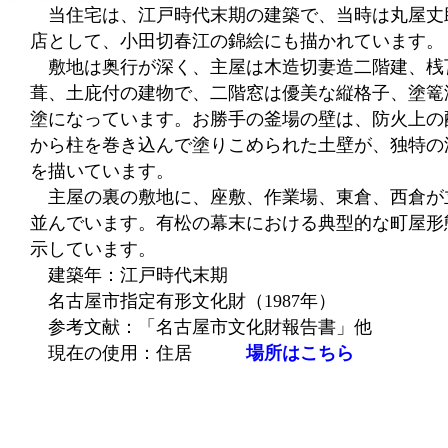
当住宅は、江戸時代末期の建築で、当時は丸屋丈
店として、小田切春江の錦絵にも描かれています。
敷地は奥行が深く、主屋は木造切妻造二階建、桟
葺、土庇付の建物で、二階窓は優美な縦格子、塗篭
塗になっています。お勝手の釜場の壁は、防火上の
から柱を巻き込んで塗りこめられた土壁が、独特の
を描いています。
主屋の裏の敷地に、座敷、作業場、東倉、西倉が
並んでいます。有松の幕末における典型的な町屋形
示しています。
建築年：江戸時代末期
名古屋市指定有形文化財（1987年）
参考文献：「名古屋市文化財報告書」他
現在の使用：住居
場所はこちら