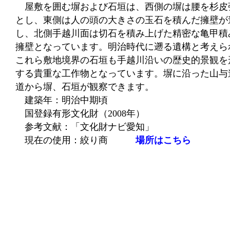
屋敷を囲む塀および石垣は、西側の塀は腰を杉皮
とし、東側は人の頭の大きさの玉石を積んだ擁壁が
し、北側手越川面は切石を積み上げた精密な亀甲積
擁壁となっています。明治時代に遡る遺構と考えら
これら敷地境界の石垣も手越川沿いの歴史的景観を
する貴重な工作物となっています。塀に沿った山与
道から塀、石垣が観察できます。
建築年：明治中期頃
国登録有形文化財（2008年）
参考文献：「文化財ナビ愛知」
現在の使用：絞り商
場所はこちら