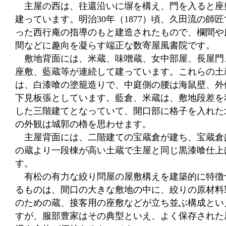
主屋の西は、往還沿いに塀を構え、門を入ると座
建っています。明治30年（1877）頃、久田流の師匠
った西行庵の指導のもと建造されたもので、欄間や
間などに趣向を凝らす端正な数寄屋風書院です。
敷地背面には、米蔵、味噌蔵、女中部屋、長屋門
座敷、藍蔵等が連続して建っています。これらの土
は、白漆喰の塗籠造りで、中庭側の腰は海鼠壁、外
下見板張としています。藍倉、米蔵は、敷地段差を
した三階建てとなっていて、開口部に格子を入れた
の外観は城郭の櫓を思わせます。
主屋背面には、二階建ての宝蔵倉が建ち、宝蔵倉
の蔵より一段棟が高い土蔵で主屋と同じ黒漆喰仕上
す。
有松の有力な絞り問屋の屋敷構えを建築的に特徴
るものは、間口の大きな敷地の中に、絞りの原材料
のための蔵、接客用の座敷などが立ち並ぶ構成とい
すが、服部豊家はその典型といえ、よく保存された