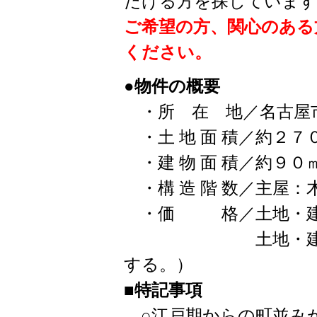
だける方を探しています
ご希望の方、関心のある
ください。
●物件の概要
・所 在 地／名古屋市
・土 地 面 積／約２７
・建 物 面 積／約９０
・構 造 階 数／主屋：
・価 格／土地・建物
土地・建物を賃借す
する。）
■特記事項
○江戸期からの町並みが