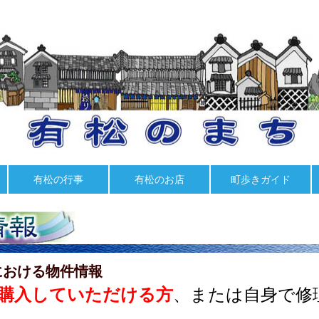
有松の行事
有松のお店
町歩きガイド
における物件情報
購入していただける方
、または自身で修