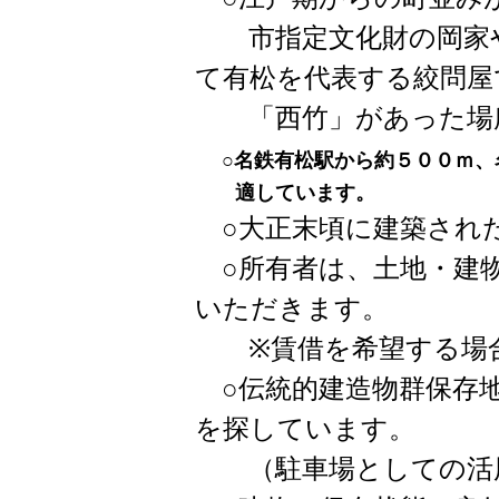
市指定文化財の岡家や
て有松を代表する絞問屋
「西竹」があった場所
○
名鉄有松駅から約５００ｍ、
適しています。
○大正末頃に建築され
○所有者は、土地・建物
いただきます。
※賃借を希望する場
○伝統的建造物群保存地
を探しています。
（駐車場としての活用