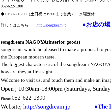
052-622-1300
◆10:30～18:00（土日祝は19:00まで営業） 水曜定休
●お店の
詳しくはこちら
http://songdream.jp
songdream NAGOYA(interior goods)
songdream would be pleased to make a proposal to you
the European modern taste.
The biggest characteristic of the songdream NAGOYA is
how are they at first sight.
Welcome to visit us, and touch them and make an imagin
Open ; 10:30am-18:00pm (Saturdays, Sundays
052-622-1300
Phone
Website;
http://songdream.jp
●The l