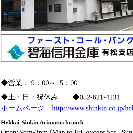
◆営業： 9：00～15：00
◆土・日・祝休み ◆052-621-41
ホームページ http://www.shinkin.co.jp/hek
Hekkai-Sinkin Arimatus branch
Open; 9am-3pm (Man to Fri. except Sat., Sun.