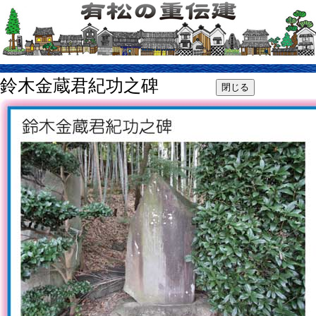
鈴木金蔵君紀功之碑