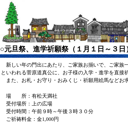
○元旦祭、進学祈願
新しい年の門出にあたり、ご家族お揃いで、ご家族一
といわれる菅原道真公に、お子様の入学・進学を直接
また、お札・お守り・おみくじ・祈願用絵馬などお
場 所：有松天満社
受付場所：上の広場
受付時間：午前９時～午後３時３０分
ご祈祷料金：金1,000円