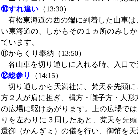
⑩すれ違い
（13:30）
有松東海道の西の端に到着した山車は
い東海道の、しかもその１ヵ所のみしか
ています。
⑪からくり奉納（13:50）
各山車を切り通しに入れる時、入口で
⑫総参り
（14:15）
切り通しから天満社に、梵天を先頭に
方２人が肩に担ぎ、楫方・囃子方・人形
の広場に駆けあがります。上の広場では
りを左わりに３周したあと、梵天を先頭
還御（かんぎょ）の儀を行い、御幣を天