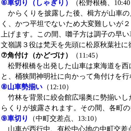
⑥車切り（しゃぎり）
（松野根橋、10:4
からくりを披露した後、楫方が山車の
く、かつ平坦でないため大変難しいが２
上げます。この間、囃子方は調子の早い
文嶺講３役は梵天を先頭に松原秋葉社に
⑦角付け（かどづけ）
（11:45）
松野根橋を出発した山車は東海道を西
と、桶狭間神明社に向かって角付けを行
⑧山車勢揃い
（12:10）
竹林を背景に絞会館広場奥に勢揃いし
らくりが披露されます。その間、各町の
⑨車切り
（中町交差点、13:10）
山車が西行中、有松中心地の中町交差