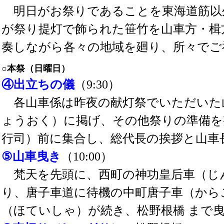
明日がお祭りであることを東海道筋以
が祭り提灯で飾られた笹竹を山車方・楫
奏しながら各々の地域を廻り、所々でご
○本祭（日曜日）
④出立ちの儀
（9:30）
各山車係は昨夜の献灯祭でいただいた
ょうおく）に掲げ、その他祭りの準備を
行司）前に集合し、総代長の挨拶と山車
⑤山車曳き
（10:00）
梵天を先頭に、西町の神功皇后車（じ
り、唐子車道に待機の中町唐子車（から
（ほていしゃ）が続き、松野根橋 まで