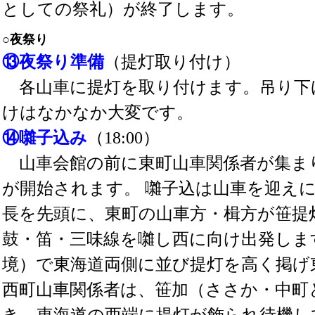
としての祭礼）が終了します。
○夜祭り
⑬夜祭り準備
（提灯取り付け）
各山車に提灯を取り付けます。吊り下
けはなかなか大変です。
⑭囃子込み
（18:00）
山車会館の前に東町山車関係者が集ま
が開始されます。 囃子込は山車を迎え
長を先頭に、東町の山車方・楫方が笹提
鼓・笛・三味線を囃し西に向け出発しま
境）で東海道両側に並び提灯を高く掲げ
西町山車関係者は、笹加（ささか・中町
き、東海道の西端に提灯が飾られ待機し