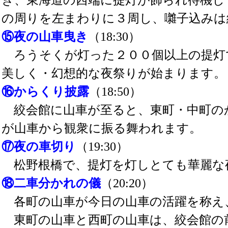
の周りを左まわりに３周し、囃子込みは
⑮夜の山車曳き
（18:30）
ろうそくが灯った２００個以上の提灯
美しく・幻想的な夜祭りが始まります。
⑯からくり披露
（18:50）
絞会館に山車が至ると、東町・中町の
が山車から観衆に振る舞われます。
⑰夜の車切り
（19:30）
松野根橋で、提灯を灯しとても華麗な
⑱二車分かれの儀
（20:20）
各町の山車が今日の山車の活躍を称え
東町の山車と西町の山車は、絞会館の