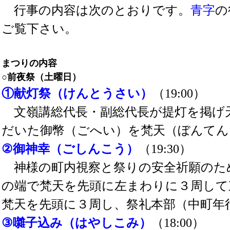
行事の内容は次のとおりです。
青字
の
ご覧下さい。
まつりの内容
○前夜祭（土曜日）
①献灯祭（けんとうさい）
（19:00）
文嶺講総代長・副総代長が提灯を掲げ
だいた御幣（ごへい）を梵天（ぼんてん
②御神幸（ごしんこう）
（19:30）
神様の町内視察と祭りの安全祈願のた
の端で梵天を先頭に左まわりに３周して
梵天を先頭に３周し、祭礼本部（中町年
③囃子込み（はやしこみ）
（18:00）